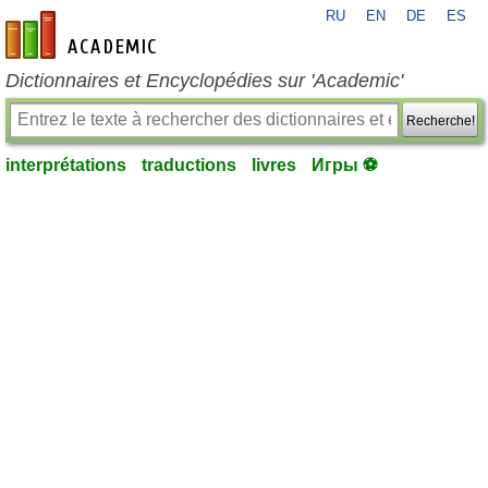
RU
EN
DE
ES
fr-academic.com
Dictionnaires et Encyclopédies sur 'Academic'
Recherche!
interprétations
traductions
livres
Игры ⚽