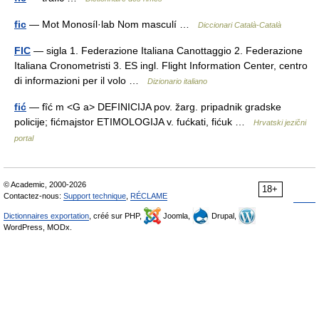
fic
— Mot Monosíl·lab Nom masculí …
Diccionari Català-Català
FIC
— sigla 1. Federazione Italiana Canottaggio 2. Federazione
Italiana Cronometristi 3. ES ingl. Flight Information Center, centro
di informazioni per il volo …
Dizionario italiano
fić
— fȉć m <G a> DEFINICIJA pov. žarg. pripadnik gradske
policije; fićmajstor ETIMOLOGIJA v. fućkati, fićuk …
Hrvatski jezični
portal
© Academic, 2000-2026
18+
Contactez-nous:
Support technique
,
RÉCLAME
Dictionnaires exportation
, créé sur PHP,
Joomla,
Drupal,
WordPress, MODx.