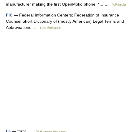
manufacturer making the first OpenMoko phone. *… …
Wikipedia
FIC
— Federal Information Centers; Federation of Insurance
Counsel Short Dictionary of (mostly American) Legal Terms and
Abbreviations …
Law dictionary
fic
— trafic …
Dictionnaire des rimes