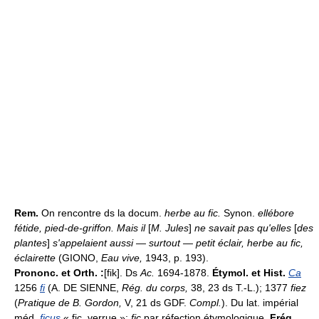
Rem.
On rencontre ds la docum.
herbe au fic.
Synon.
ellébore
fétide, pied-de-griffon. Mais il
[
M. Jules
]
ne savait pas qu'elles
[
des
plantes
]
s'appelaient aussi — surtout — petit éclair, herbe au fic,
éclairette
(GIONO,
Eau vive,
1943, p. 193).
Prononc. et Orth. :
[fik]. Ds
Ac.
1694-1878.
Étymol. et Hist.
Ca
1256
fi
(A. DE SIENNE,
Rég. du corps,
38, 23 ds T.-L.); 1377
fiez
(
Pratique de B. Gordon,
V, 21 ds GDF.
Compl.
). Du lat. impérial
méd.
ficus
« fic, verrue »;
fic
par réfection étymologique.
Fréq.