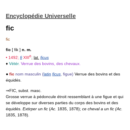
Encyclopédie Universelle
fic
fic
fic
[ fik ]
n. m.
e
• 1492;
fi
XIII
;
lat.
ficus
♦
Vétér.
Verrue des bovins, des chevaux.
●
fic
nom masculin
(
latin
ficus
, figue)
Verrue des bovins et des
équidés.
⇒FIC, subst. masc.
Grosse verrue à pédoncule étroit ressemblant à une figue et qui
se développe sur diverses parties du corps des bovins et des
équidés.
Extirper un fic
(
Ac.
1835, 1878);
ce cheval a un fic (
Ac.
1835, 1878).