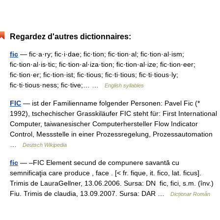
Regardez d'autres dictionnaires:
fic
— fic·a·ry; fic·i·dae; fic·tion; fic·tion·al; fic·tion·al·ism;
fic·tion·al·is·tic; fic·tion·al·iza·tion; fic·tion·al·ize; fic·tion·eer;
fic·tion·er; fic·tion·ist; fic·tious; fic·ti·tious; fic·ti·tious·ly;
fic·ti·tious·ness; fic·tive;… …
English syllables
FIC
— ist der Familienname folgender Personen: Pavel Fic (*
1992), tschechischer Grasskiläufer FIC steht für: First International
Computer, taiwanesischer Computerhersteller Flow Indicator
Control, Messstelle in einer Prozessregelung, Prozessautomation
…
Deutsch Wikipedia
fic
— –FIC Element secund de compunere savantă cu
semnificaţia care produce , face . [< fr. fique, it. fico, lat. ficus].
Trimis de LauraGellner, 13.06.2006. Sursa: DN fic, fici, s.m. (înv.)
Fiu. Trimis de claudia, 13.09.2007. Sursa: DAR …
Dicționar Român