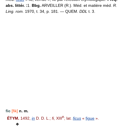
abs. littér. :
1.
Bbg.
ARVEILLER (R.). Méd. et matière méd.
R.
Ling. rom.
1970, t. 34, p. 181. — QUEM.
DDL
t. 3.
fic
[fik]
n. m.
e
ÉTYM.
1492,
in
D. D. L.;
fi,
XIII
; lat.
ficus
«
figue
».
❖